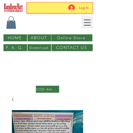
Log In
HOME
ABOUT
Online Store
F. A. Q.
CONTACT US
Download
to download please login first
with gmail or facebook
COD Amazon