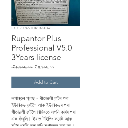
SKU: RUPANTOR1095DAYS
Rupantor Plus
Professional V5.0
3Years license
Regular
Sale
 ₹ ৮,৯৯৯.০০ 
₹ ৪,৯৯৯.০০
Price
Price
Add to Cart
ৰূপান্তৰ প্লাছ - গীতাঞ্জলী ফন্টৰ পৰা
ইউনিকড ফন্টলৈ আৰু ইউনিকডৰ পৰা
গীতাঞ্জলী ফন্টলৈ নিমিষতে সলনি কৰিব পৰা
এক সঁজুলি। ইয়াত টাইপিং ফৰ্মেট আৰু
ফন্টৰ প্ৰতি লক্ষ ৰাখি ৰূপান্তৰ কৰা হয়।