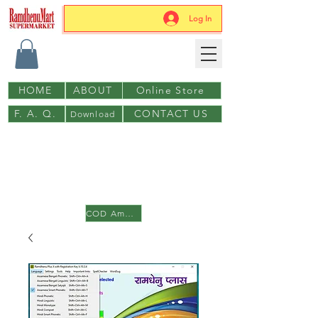
Log In
HOME
ABOUT
Online Store
F. A. Q.
CONTACT US
Download
to download please login first
with gmail or facebook
COD Amazon