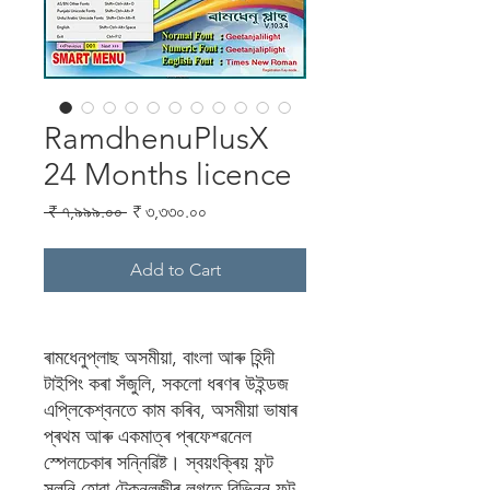
RamdhenuPlusX
24 Months licence
Regular
Sale
 ₹ ৭,৯৯৯.০০ 
₹ ৩,৩৩০.০০
Price
Price
Add to Cart
ৰামধেনুপ্লাছ অসমীয়া, বাংলা আৰু হিন্দী
টাইপিং কৰা সঁজুলি, সকলো ধৰণৰ উইন্ডজ
এপ্লিকেশ্বনতে কাম কৰিব, অসমীয়া ভাষাৰ
প্ৰথম আৰু একমাত্ৰ প্ৰফেশ্ৱনেল
স্পেলচেকাৰ সন্নিৱিষ্ট। স্বয়ংক্ৰিয় ফন্ট
সলনি হোৱা টেকনলজীৰ লগতে বিভিন্ন ফন্ট